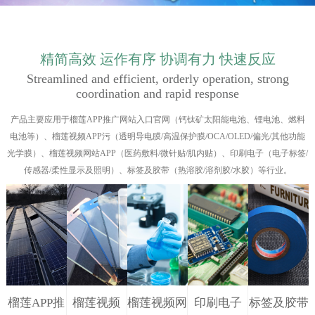
2
0
1
精简高效 运作有序 协调有力 快速反应
7
Streamlined and efficient, orderly operation, strong
coordination and rapid response
，
来
产品主要应用于榴莲APP推广网站入口官网（钙钛矿太阳能电池、锂电池、燃料
一
电池等）、榴莲视频APP污（透明导电膜/高温保护膜/OCA/OLED/偏光/其他功能
场
光学膜）、榴莲视频网站APP（医药敷料/微针贴/肌内贴）、印刷电子（电子标签/
说
传感器/柔性显示及照明）、标签及胶带（热溶胶/溶剂胶/水胶）等行业。
走
就
走
的
旅
行
榴莲APP推
榴莲视频
榴莲视频网
印刷电子
标签及胶带
，