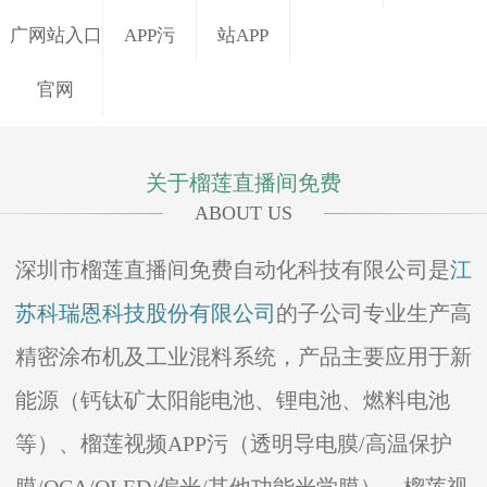
过
广网站入口
APP污
站APP
零
丁
官网
洋
—
—
关于榴莲直播间免费
2
0
ABOUT US
1
7
深圳市榴莲直播间免费自动化科技有限公司是
江
年
苏科瑞恩科技股份有限公司
的子公司专业生产高
深
圳
东
精密涂布机及工业混料系统，产品主要应用于新
榴
莞
能源（钙钛矿太阳能电池、锂电池、燃料电池
莲
某
直
知
深
等）、榴莲视频APP污（透明导电膜/高温保护
播
名
圳
间
新
榴