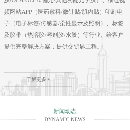
膜/OCA/OLED/偏光/其他功能光学膜）、榴莲视
免
能
莲
频网站APP（医药敷料/微针贴/肌内贴）印刷电
费
源
直
公
公
播
子（电子标签/传感器/柔性显示及照明）、标签
司
司
间
及胶带（热溶胶/溶剂胶/水胶）等行业。给客户
夏
技
免
季
术
费
提供完整解决方案，提供交钥匙工程。
全
人
开
体
员
展
员
莅
消
工
临
防
珠
我
安
了解更多 +
海
司
全
外
进
知
伶
行
识
仃
实
培
新闻动态
岛
验
训
DYNAMIC NEWS
之
测
活
旅
试
动